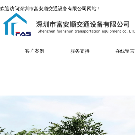
欢迎访问深圳市富安顺交通设备有限公司网站！
客户案例
服务支持
在线留言