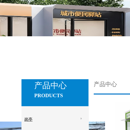
产品中心
产品中心
PRODUCTS
岗亭