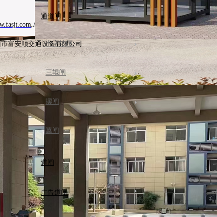
通道闸
.fasjt.com
,All rights reserved
粤ICP备18038640号
十字转闸
圳市富安顺交通设备有限公司
三辊闸
摆闸
翼闸
道闸
广告道闸