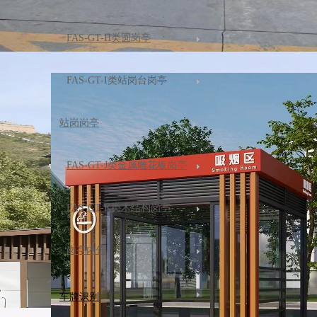
FAS-GT-H类圆岗亭
FAS-GT-I类站岗台岗亭
站岗岗亭
FAS-GT-J类金属雕花板岗亭
FAS-GT-K类木结构岗亭
岗亭内饰
车牌识别