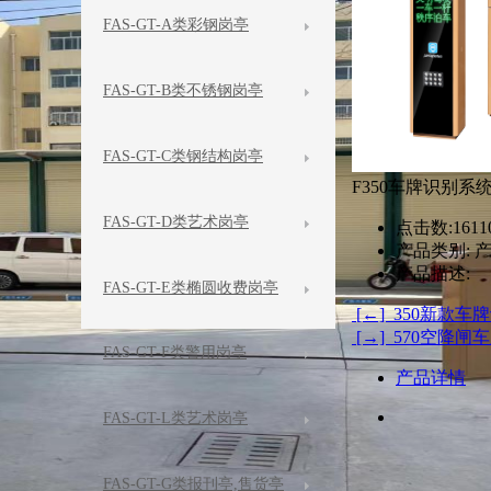
FAS-GT-A类彩钢岗亭
FAS-GT-B类不锈钢岗亭
FAS-GT-C类钢结构岗亭
F350车牌识别系
FAS-GT-D类艺术岗亭
点击数:
1611
产品类别:
产
产品描述:
FAS-GT-E类椭圆收费岗亭
[←] 350新款
[→] 570空降
FAS-GT-F类警用岗亭
产品详情
FAS-GT-L类艺术岗亭
FAS-GT-G类报刊亭,售货亭